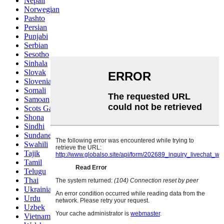
Nepali
Norwegian
Pashto
Persian
Punjabi
Serbian
Sesotho
Sinhala
Slovak
Slovenian
Somali
Samoan
Scots Gaelic
Shona
Sindhi
Sundanese
Swahili
Tajik
Tamil
Telugu
Thai
Ukrainian
Urdu
Uzbek
Vietnamese