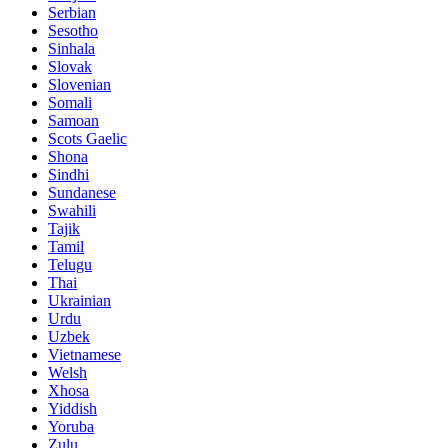
Serbian
Sesotho
Sinhala
Slovak
Slovenian
Somali
Samoan
Scots Gaelic
Shona
Sindhi
Sundanese
Swahili
Tajik
Tamil
Telugu
Thai
Ukrainian
Urdu
Uzbek
Vietnamese
Welsh
Xhosa
Yiddish
Yoruba
Zulu