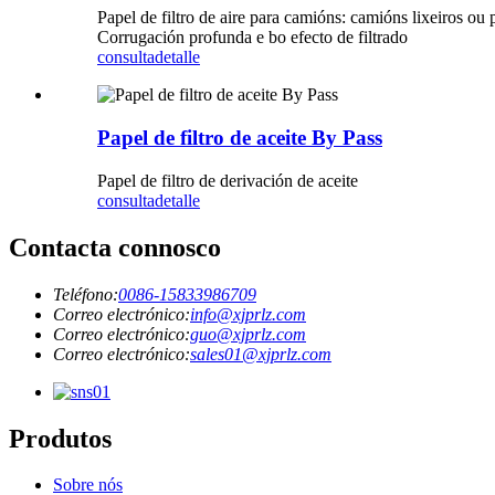
Papel de filtro de aire para camións: camións lixeiros ou 
Corrugación profunda e bo efecto de filtrado
consulta
detalle
Papel de filtro de aceite By Pass
Papel de filtro de derivación de aceite
consulta
detalle
Contacta connosco
Teléfono:
0086-15833986709
Correo electrónico:
info@xjprlz.com
Correo electrónico:
guo@xjprlz.com
Correo electrónico:
sales01@xjprlz.com
Produtos
Sobre nós