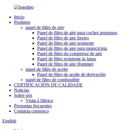
Inicio
Produtos
papel de filtro de aire
Papel de filtro de aire para coches pequenos
Papel de filtro de aire lixeiro
Papel de filtro de aire resistente
Papel de filtro de aire para motocicleta
Papel de filtro do compresor de aire
Papel de filtro resistente ás lapas
Papel de filtro de aire Hummer
papel de filtro de aceite
Papel de filtro de aceite de derivación
papel de filtro de combustible
CERTIFICACIÓN DE CALIDADE
Noticias
Sobre nós
Visita á fábrica
Preguntas frecuentes
Contacta connosco
English